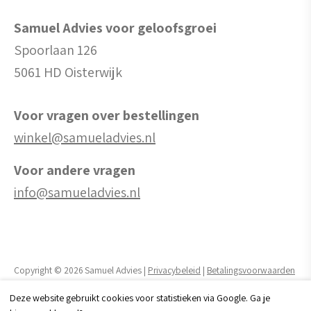
Samuel Advies voor geloofsgroei
Spoorlaan 126
5061 HD Oisterwijk
Voor vragen over bestellingen
winkel@samueladvies.nl
Voor andere vragen
info@samueladvies.nl
Copyright © 2026 Samuel Advies |
Privacybeleid
|
Betalingsvoorwaarden
Deze website gebruikt cookies voor statistieken via Google. Ga je
Realisatie website door:
Webheld.nl