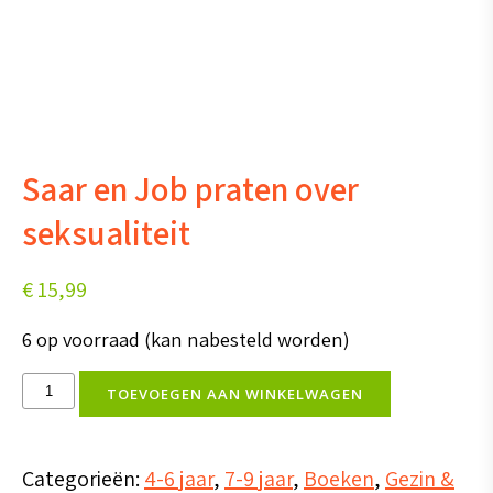
Saar en Job praten over
seksualiteit
€
15,99
6 op voorraad (kan nabesteld worden)
Saar
TOEVOEGEN AAN WINKELWAGEN
en
Job
Categorieën:
4-6 jaar
,
7-9 jaar
,
Boeken
,
Gezin &
praten