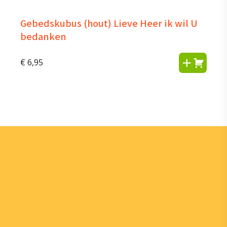
Gebedskubus (hout) Lieve Heer ik wil U
bedanken
€
6,95