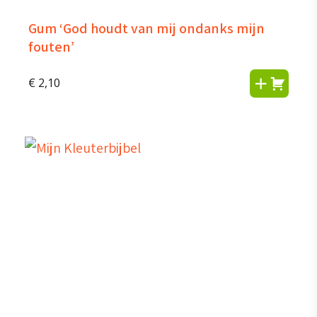
Gum ‘God houdt van mij ondanks mijn
fouten’
€
2,10