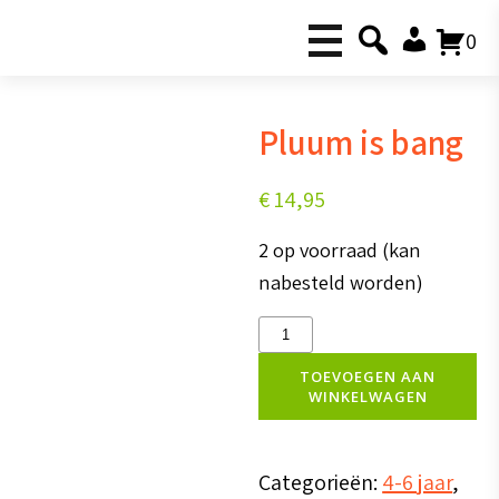
0
Pluum is bang
€
14,95
2 op voorraad (kan
nabesteld worden)
Pluum
is
TOEVOEGEN AAN
WINKELWAGEN
bang
aantal
Categorieën:
4-6 jaar
,