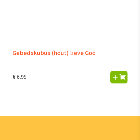
Gebedskubus (hout) lieve God
€
6,95