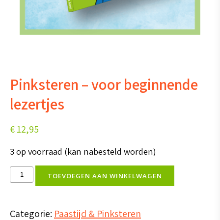
Pinksteren – voor beginnende
lezertjes
€
12,95
3 op voorraad (kan nabesteld worden)
Pinksteren
TOEVOEGEN AAN WINKELWAGEN
-
voor
Categorie:
Paastijd & Pinksteren
beginnende