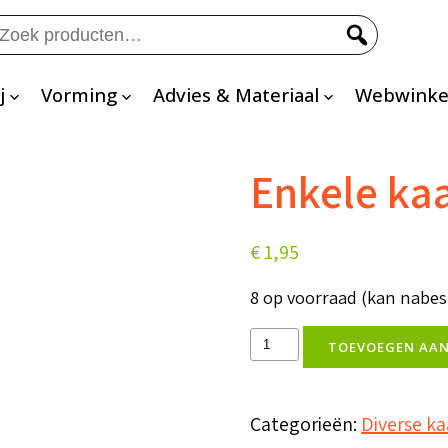
eken
ar:
j
Vorming
Advies & Materiaal
Webwinke
Enkele kaa
€
1,95
8 op voorraad (kan nabe
Enkele
TOEVOEGEN AA
kaart
'Zie
Categorieën:
Diverse k
het