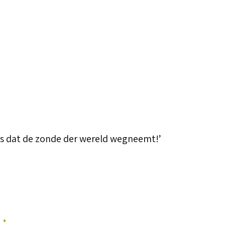
Lam
Gods'
aantal
ds dat de zonde der wereld wegneemt!’
…