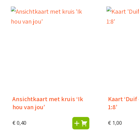
Ansichtkaart met kruis ‘Ik
Kaart ‘Dui
hou van jou’
1:8’
€
0,40
€
1,00