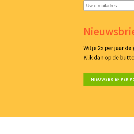
E-
mailadres
(Vereist)
Nieuwsbrie
Wil je 2x per jaar d
Klik dan op de butto
NIEUWSBRIEF PER P