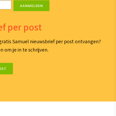
AANMELDEN
f per post
e gratis Samuel nieuwsbrief per post ontvangen?
n om je in te schrijven.
OST