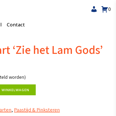
0
l
Contact
rt ‘Zie het Lam Gods’
steld worden)
N WINKELWAGEN
aarten
,
Paastijd & Pinksteren