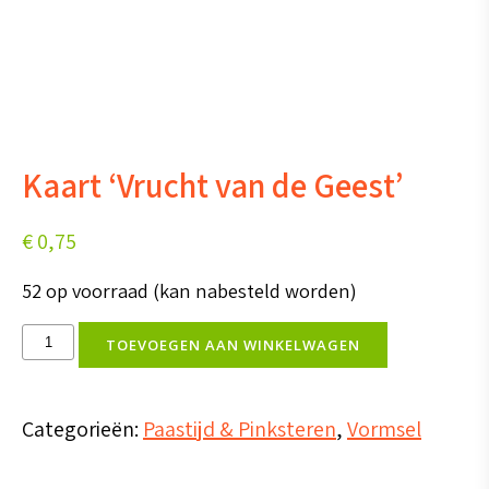
Kaart ‘Vrucht van de Geest’
€
0,75
52 op voorraad (kan nabesteld worden)
Kaart
TOEVOEGEN AAN WINKELWAGEN
'Vrucht
van
Categorieën:
Paastijd & Pinksteren
,
Vormsel
de
Geest'