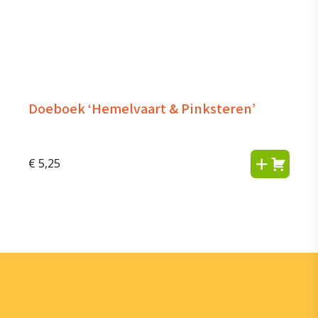
Doeboek ‘Hemelvaart & Pinksteren’
€
5,25