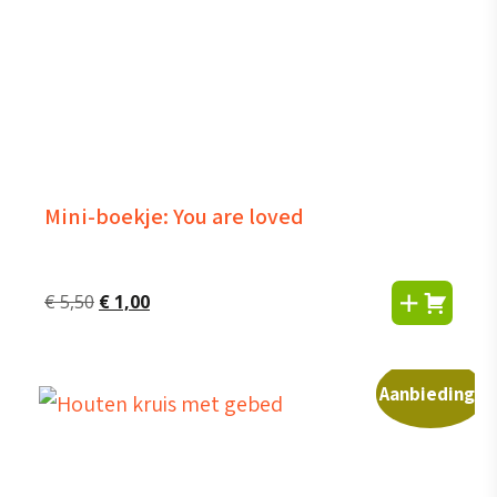
Mini-boekje: You are loved
Oorspronkelijke
Huidige
€
5,50
€
1,00
prijs
prijs
was:
is:
€ 5,50.
€ 1,00.
Aanbieding!