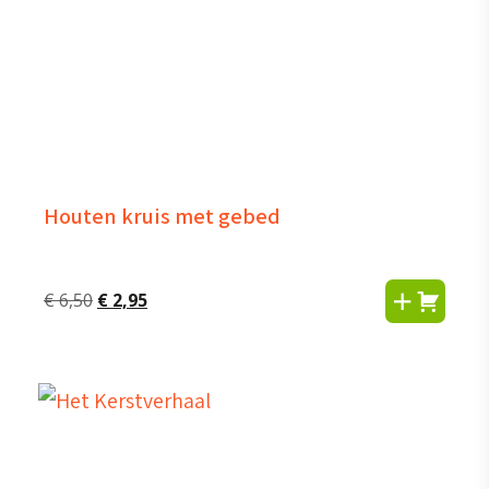
Houten kruis met gebed
Oorspronkelijke
Huidige
€
6,50
€
2,95
prijs
prijs
was:
is:
€ 6,50.
€ 2,95.