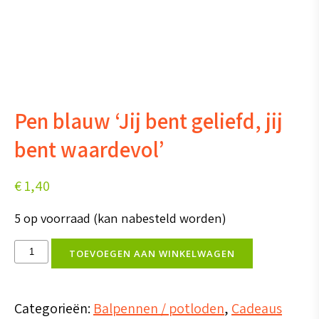
Pen blauw ‘Jij bent geliefd, jij
bent waardevol’
€
1,40
5 op voorraad (kan nabesteld worden)
Pen
TOEVOEGEN AAN WINKELWAGEN
blauw
'Jij
Categorieën:
Balpennen / potloden
,
Cadeaus
bent