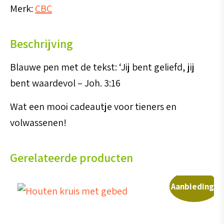
Merk:
CBC
geliefd,
jij
Beschrijving
bent
waardevol'
Blauwe pen met de tekst: ‘Jij bent geliefd, jij
aantal
bent waardevol – Joh. 3:16
Wat een mooi cadeautje voor tieners en
volwassenen!
Gerelateerde producten
Aanbieding!