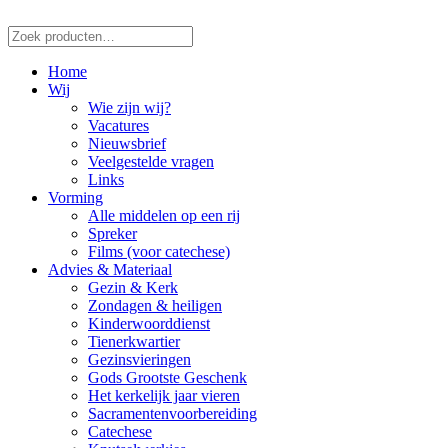
Zoeken
naar:
Home
Wij
Wie zijn wij?
Vacatures
Nieuwsbrief
Veelgestelde vragen
Links
Vorming
Alle middelen op een rij
Spreker
Films (voor catechese)
Advies & Materiaal
Gezin & Kerk
Zondagen & heiligen
Kinderwoorddienst
Tienerkwartier
Gezinsvieringen
Gods Grootste Geschenk
Het kerkelijk jaar vieren
Sacramentenvoorbereiding
Catechese