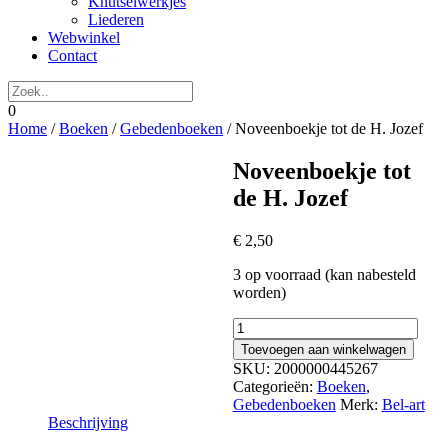
Knutselwerkjes
Liederen
Webwinkel
Contact
0
Home
/
Boeken
/
Gebedenboeken
/ Noveenboekje tot de H. Jozef
Noveenboekje tot
de H. Jozef
€
2,50
3 op voorraad (kan nabesteld
worden)
Noveenboekje
tot
Toevoegen aan winkelwagen
de
SKU:
2000000445267
H.
Categorieën:
Boeken
,
Jozef
Gebedenboeken
Merk:
Bel-art
aantal
Beschrijving