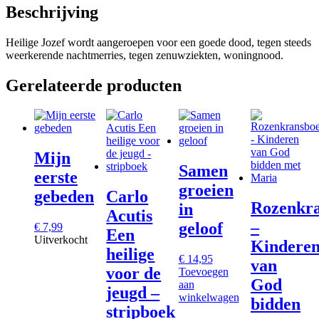
Beschrijving
Heilige Jozef wordt aangeroepen voor een goede dood, tegen steeds
weerkerende nachtmerries, tegen zenuwziekten, woningnood.
Gerelateerde producten
Mijn
Samen
eerste
groeien
gebeden
Carlo
Rozenkra
in
Acutis
–
geloof
€
7,99
Een
Uitverkocht
Kindere
heilige
€
14,95
van
voor de
Toevoegen
God
aan
jeugd –
winkelwagen
bidden
stripboek