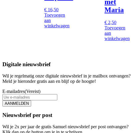
met
Maria
€
16,50
Toevoegen
aan
€
2,50
winkelwagen
Toevoegen
aan
winkelwagen
Digitale nieuwsbrief
Wil je regelmatig onze digitale nieuwsbrief in je mailbox ontvangen?
Meld je hieronder gratis aan en blijf op de hoogte!
E-mailadres
(Vereist)
AANMELDEN
Nieuwsbrief per post
Wil je 2x per jaar de gratis Samuel nieuwsbrief per post ontvangen?
Klik dan op de button om je in te schrijven.