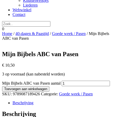
Knutselwerkjes
Liederen
Webwinkel
Contact
0
Home
/
40-dagen & Paastijd
/
Goede week / Pasen
/ Mijn Bijbels
ABC van Pasen
Mijn Bijbels ABC van Pasen
€
10,50
3 op voorraad (kan nabesteld worden)
Mijn Bijbels ABC van Pasen aantal
Toevoegen aan winkelwagen
SKU:
9789087189426
Categorie:
Goede week / Pasen
Beschrijving
Beschrijving