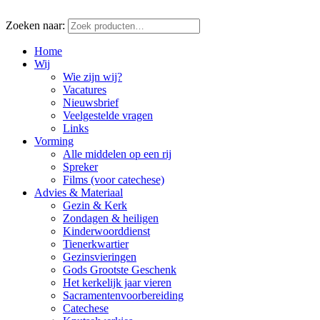
Zoeken naar:
Home
Wij
Wie zijn wij?
Vacatures
Nieuwsbrief
Veelgestelde vragen
Links
Vorming
Alle middelen op een rij
Spreker
Films (voor catechese)
Advies & Materiaal
Gezin & Kerk
Zondagen & heiligen
Kinderwoorddienst
Tienerkwartier
Gezinsvieringen
Gods Grootste Geschenk
Het kerkelijk jaar vieren
Sacramentenvoorbereiding
Catechese