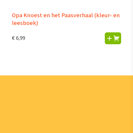
Opa Knoest en het Paasverhaal (kleur- en
leesboek)
€
6,99