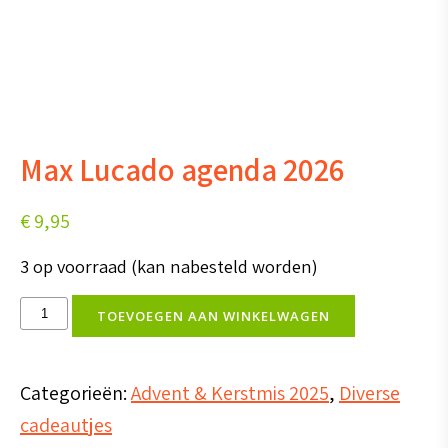
Max Lucado agenda 2026
€
9,95
3 op voorraad (kan nabesteld worden)
Max
TOEVOEGEN AAN WINKELWAGEN
Lucado
agenda
Categorieën:
Advent & Kerstmis 2025
,
Diverse
2026
cadeautjes
aantal