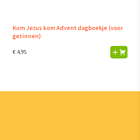
Kom Jezus kom Advent dagboekje (voor
gezinnen)
€
4,95