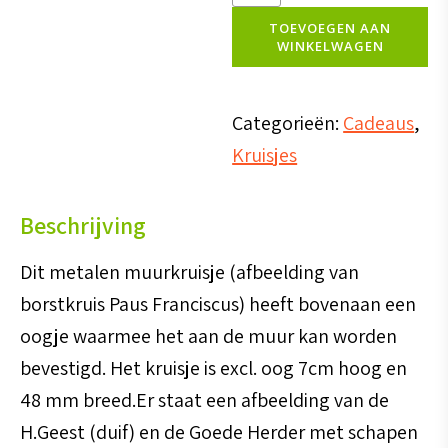
Paus
TOEVOEGEN AAN
WINKELWAGEN
Franciscus
(om
op
Categorieën:
Cadeaus
,
te
Kruisjes
hangen)
aantal
Beschrijving
Dit metalen muurkruisje (afbeelding van
borstkruis Paus Franciscus) heeft bovenaan een
oogje waarmee het aan de muur kan worden
bevestigd. Het kruisje is excl. oog 7cm hoog en
48 mm breed.Er staat een afbeelding van de
H.Geest (duif) en de Goede Herder met schapen