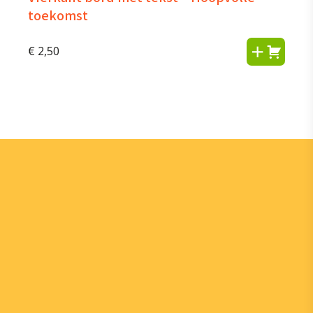
toekomst
€
2,50