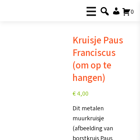
0
Kruisje Paus
Franciscus
(om op te
hangen)
€
4,00
Dit metalen
muurkruisje
(afbeelding van
borstkruis Paus