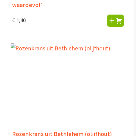
waardevol’
€
1,40
Rozenkrans uit Bethlehem (olijfhout)