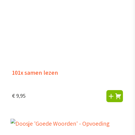
101x samen lezen
€
9,95