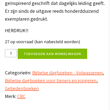
geïnspireerd geschrift dat dagelijks leiding geeft.
Er zijn sinds de uitgave reeds honderdduizend
exemplaren gedrukt.
HERDRUK!!
27 op voorraad (kan nabesteld worden)
Jezus
TOEVOEGEN AAN WINKELWAGEN
spreekt
-
Categorieën:
Bijbelse dagboeken - Volwassenen
,
deel
Bijbelse dagboeken voor tieners en jongeren
,
1
Gebedenboeken
aantal
Merk:
CBC