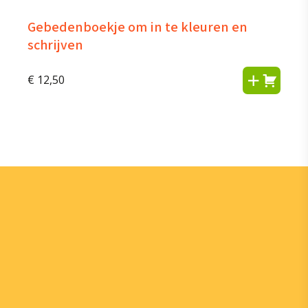
Gebedenboekje om in te kleuren en
schrijven
€
12,50