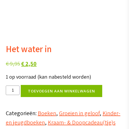
Het water in
Oorspronkelijke
Huidige
€
9,95
€
2,50
prijs
prijs
1 op voorraad (kan nabesteld worden)
was:
is:
Het
€ 9,95.
€ 2,50.
TOEVOEGEN AAN WINKELWAGEN
water
in
Categorieën:
Boeken
,
Groeien in geloof
,
Kinder-
aantal
en jeugdboeken
,
Kraam- & Doopcadeau(tje)s