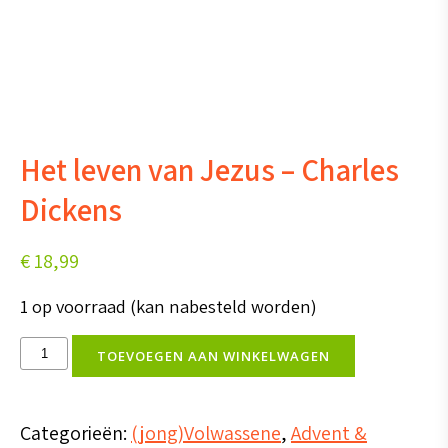
Het leven van Jezus – Charles
Dickens
€
18,99
1 op voorraad (kan nabesteld worden)
Het
TOEVOEGEN AAN WINKELWAGEN
leven
van
Categorieën:
(jong)Volwassene
,
Advent &
Jezus