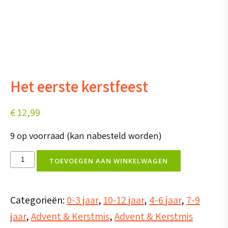
Het eerste kerstfeest
€
12,99
9 op voorraad (kan nabesteld worden)
Het
TOEVOEGEN AAN WINKELWAGEN
eerste
kerstfeest
Categorieën:
0-3 jaar
,
10-12 jaar
,
4-6 jaar
,
7-9
aantal
jaar
,
Advent & Kerstmis
,
Advent & Kerstmis