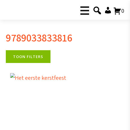
0
9789033833816
TOON FILTERS