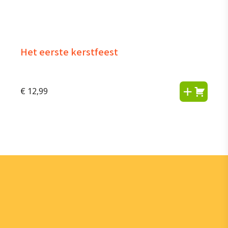
Het eerste kerstfeest
€
12,99