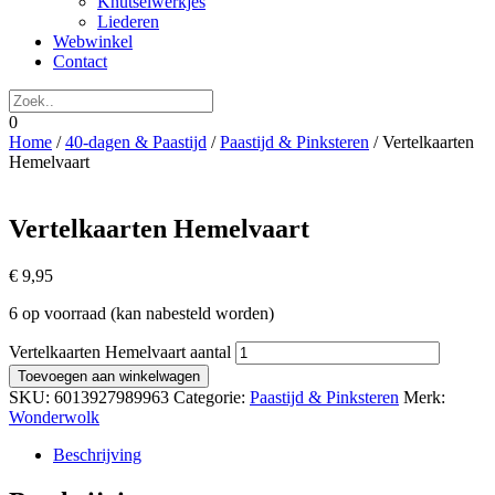
Knutselwerkjes
Liederen
Webwinkel
Contact
0
Home
/
40-dagen & Paastijd
/
Paastijd & Pinksteren
/ Vertelkaarten
Hemelvaart
Vertelkaarten Hemelvaart
€
9,95
6 op voorraad (kan nabesteld worden)
Vertelkaarten Hemelvaart aantal
Toevoegen aan winkelwagen
SKU:
6013927989963
Categorie:
Paastijd & Pinksteren
Merk:
Wonderwolk
Beschrijving