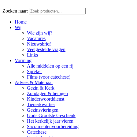
Zoeken naar:
Home
Wij
Wie zijn wij?
Vacatures
Nieuwsbrief
Veelgestelde vragen
Links
Vorming
Alle middelen op een rij
Spreker
Films (voor catechese)
Advies & Materiaal
Gezin & Kerk
Zondagen & heiligen
Kinderwoorddienst
Tienerkwartier
Gezinsvieringen
Gods Grootste Geschenk
Het kerkelijk jaar vieren
Sacramentenvoorbereiding
Catechese