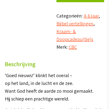
maakte
alles!
Categorieën:
4-6 jaar
,
aantal
Bijbel vertellingen
,
Kraam- &
Doopcadeau(tje)s
Merk:
CBC
Beschrijving
‘Goed nieuws!’ klinkt het overal –
op het land, in de lucht en de zee.
Want God heeft de aarde zo mooi gemaakt.
Hij schiep een prachtige wereld.