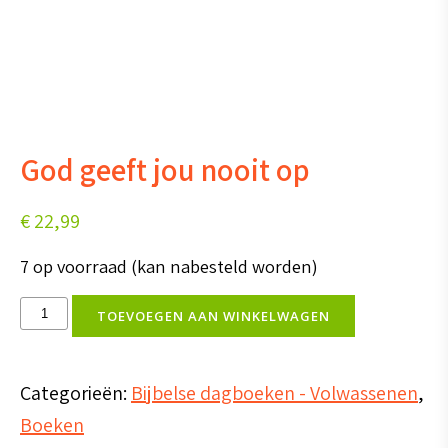
God geeft jou nooit op
€
22,99
7 op voorraad (kan nabesteld worden)
God
TOEVOEGEN AAN WINKELWAGEN
geeft
jou
Categorieën:
Bijbelse dagboeken - Volwassenen
,
nooit
Boeken
op