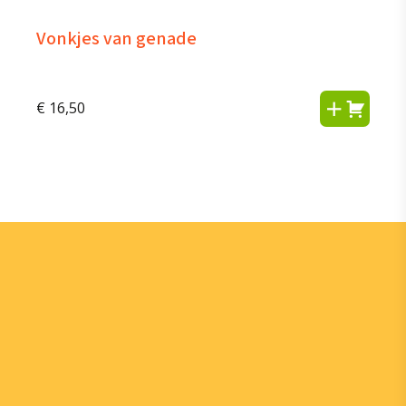
Vonkjes van genade
€
16,50