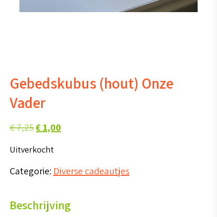
Gebedskubus (hout) Onze
Vader
Oorspronkelijke
Huidige
€
7,25
€
1,00
prijs
prijs
Uitverkocht
was:
is:
Categorie:
Diverse cadeautjes
€ 7,25.
€ 1,00.
Beschrijving