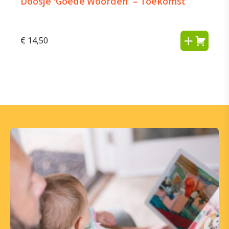
Doosje ‘Goede Woorden’ – Toekomst
€
14,50