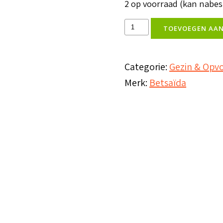
2 op voorraad (kan nabe
De
TOEVOEGEN AA
kracht
van
Categorie:
Gezin & Opv
het
Merk:
Betsaïda
gezin
aantal