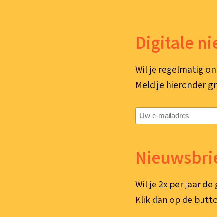
Digitale n
Wil je regelmatig on
Meld je hieronder gr
E-
mailadres
(Vereist)
Nieuwsbrie
Wil je 2x per jaar d
Klik dan op de butto