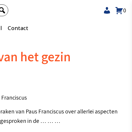
0
l
Contact
van het gezin
n
 Franciscus
raken van Paus Franciscus over allerlei aspecten
itgesproken in de … … …