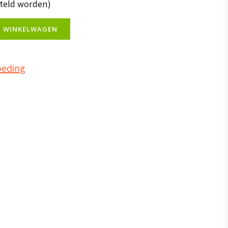
steld worden)
N WINKELWAGEN
oeding