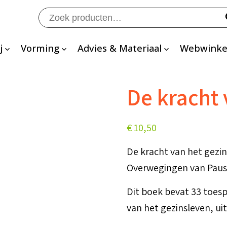
Zoeken
naar:
j
Vorming
Advies & Materiaal
Webwinke
De kracht 
€
10,50
De kracht van het gezi
Overwegingen van Paus
Dit boek bevat 33 toesp
van het gezinsleven, u