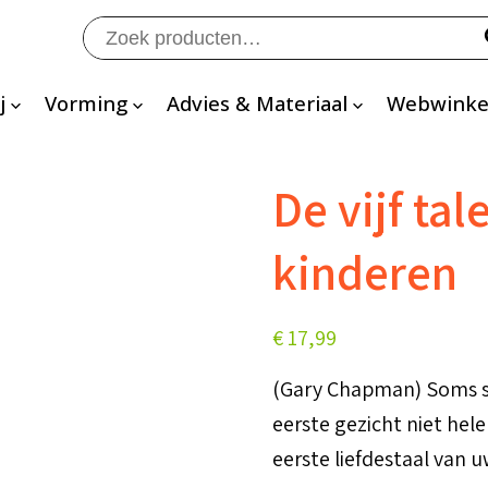
Zoeken
naar:
j
Vorming
Advies & Materiaal
Webwinke
De vijf tal
kinderen
€
17,99
(Gary Chapman) Soms sp
eerste gezicht niet hele
eerste liefdestaal van