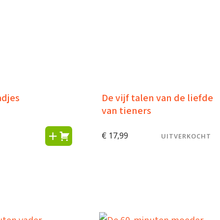
djes
De vijf talen van de liefde
van tieners
€
17,99
UITVERKOCHT