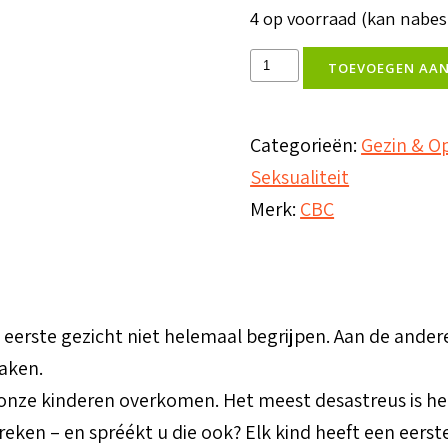
4 op voorraad (kan nabe
De
TOEVOEGEN AA
vijf
talen
Categorieën:
Gezin & O
van
Seksualiteit
de
Merk:
CBC
liefde
van
kinderen
aantal
 eerste gezicht niet helemaal begrijpen. Aan de ander
aken.
 onze kinderen overkomen. Het meest desastreus is he
eken – en spréékt u die ook? Elk kind heeft een eerste 