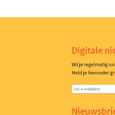
Digitale n
Wil je regelmatig on
Meld je hieronder gr
E-
mailadres
(Vereist)
Nieuwsbrie