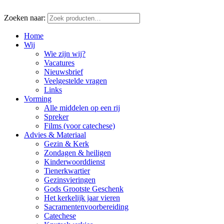
Zoeken naar:
Home
Wij
Wie zijn wij?
Vacatures
Nieuwsbrief
Veelgestelde vragen
Links
Vorming
Alle middelen op een rij
Spreker
Films (voor catechese)
Advies & Materiaal
Gezin & Kerk
Zondagen & heiligen
Kinderwoorddienst
Tienerkwartier
Gezinsvieringen
Gods Grootste Geschenk
Het kerkelijk jaar vieren
Sacramentenvoorbereiding
Catechese