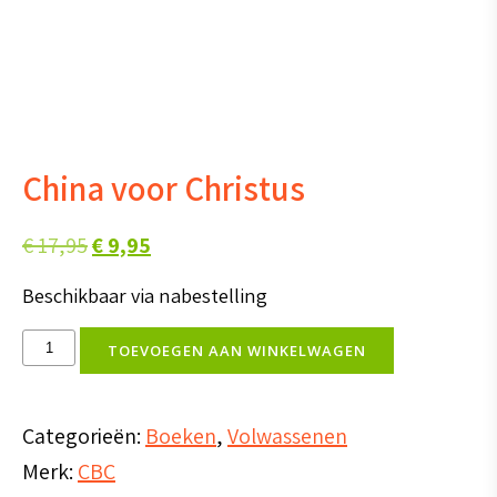
China voor Christus
Oorspronkelijke
Huidige
€
17,95
€
9,95
prijs
prijs
Beschikbaar via nabestelling
was:
is:
China
€ 17,95.
€ 9,95.
TOEVOEGEN AAN WINKELWAGEN
voor
Christus
Categorieën:
Boeken
,
Volwassenen
aantal
Merk:
CBC