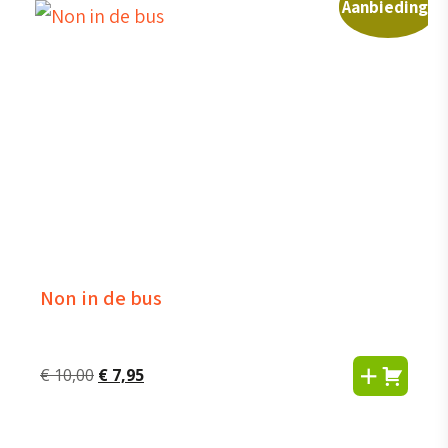
Aanbieding!
Non in de bus
Oorspronkelijke
Huidige
€
10,00
€
7,95
prijs
prijs
was:
is: