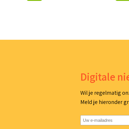
Digitale n
Wil je regelmatig on
Meld je hieronder gr
E-
mailadres
(Vereist)