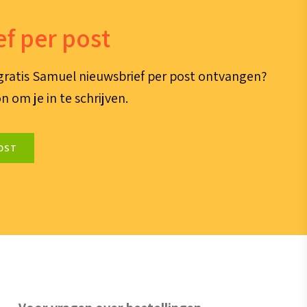
f per post
e gratis Samuel nieuwsbrief per post ontvangen?
n om je in te schrijven.
OST