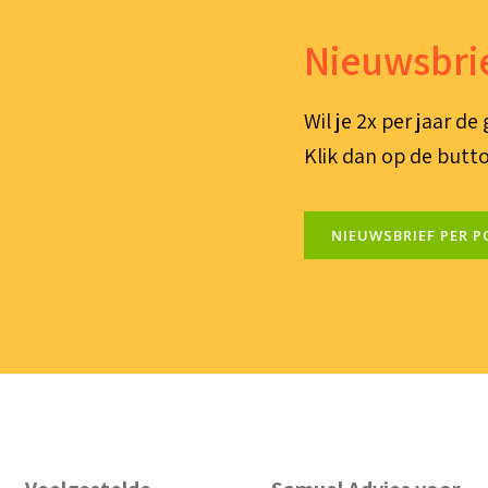
Nieuwsbrie
Wil je 2x per jaar d
Klik dan op de butto
NIEUWSBRIEF PER P