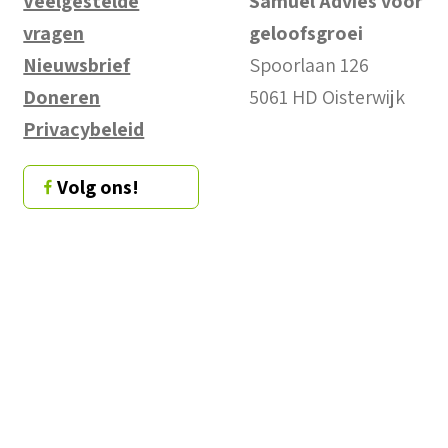
Veelgestelde
Samuel Advies voor
vragen
geloofsgroei
Nieuwsbrief
Spoorlaan 126
Doneren
5061 HD Oisterwijk
Privacybeleid
Volg ons!