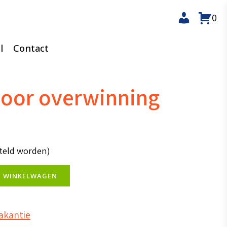
0
l
Contact
oor overwinning
steld worden)
N WINKELWAGEN
akantie