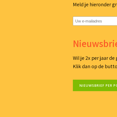
Meld je hieronder gr
E-
mailadres
(Vereist)
Nieuwsbrie
Wil je 2x per jaar d
Klik dan op de butto
NIEUWSBRIEF PER P