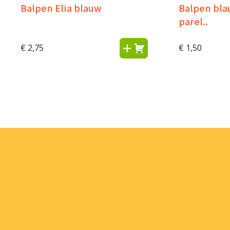
Balpen Elia blauw
Balpen bla
parel..
€
2,75
€
1,50