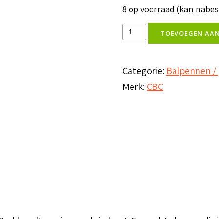
8 op voorraad (kan nabe
Balpen
TOEVOEGEN AA
God
houdt
Categorie:
Balpennen /
van
Merk:
CBC
je
zoals
je
bent
aantal