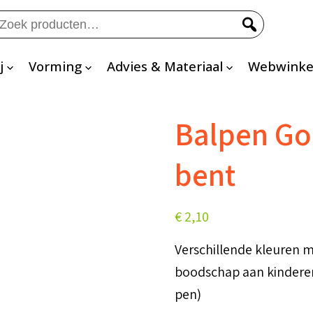
eken
ar:
j
Vorming
Advies & Materiaal
Webwinke
Balpen God
bent
€
2,10
Verschillende kleuren m
boodschap aan kinderen/
pen)