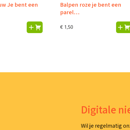
uw Je bent een
Balpen roze je bent een
parel…
€
1,50
Digitale n
Wil je regelmatig on