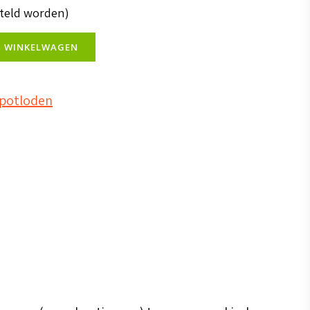
steld worden)
N WINKELWAGEN
 potloden