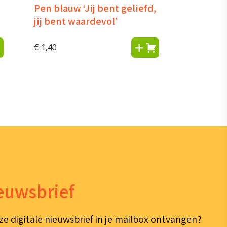
Pen blauw ‘Jij bent geliefd,
jij bent waardevol’
€
1,40
ieuwsbrief
ze digitale nieuwsbrief in je mailbox ontvangen?