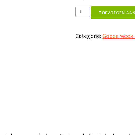
B-
TOEVOEGEN AA
boekje
Paasfeest
Categorie:
Goede week 
aantal