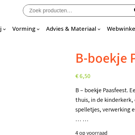
Zoeken
naar:
j
Vorming
Advies & Materiaal
Webwinke
B-boekje 
€
6,50
B – boekje Paasfeest. 
thuis, in de kinderkerk,
spelletjes, verwerking e
… …
4 op voorraad