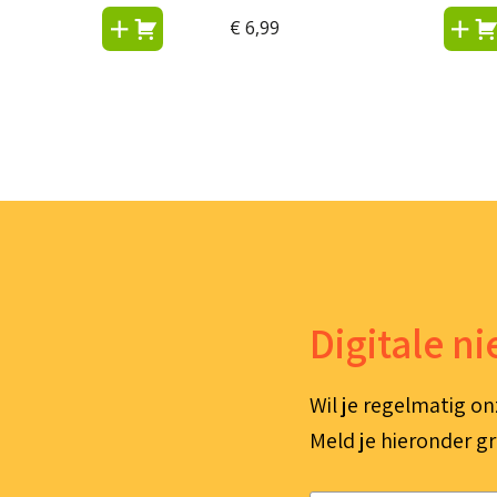
leesboek)
€
6,99
Digitale n
Wil je regelmatig on
Meld je hieronder gr