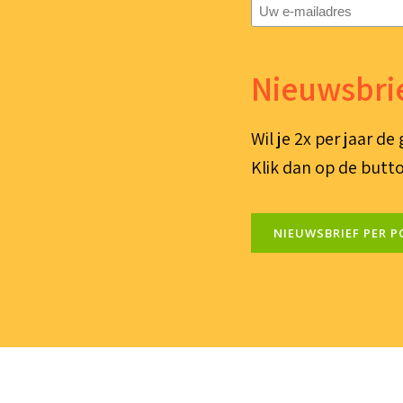
E-
mailadres
(Vereist)
Nieuwsbrie
Wil je 2x per jaar d
Klik dan op de butto
NIEUWSBRIEF PER P