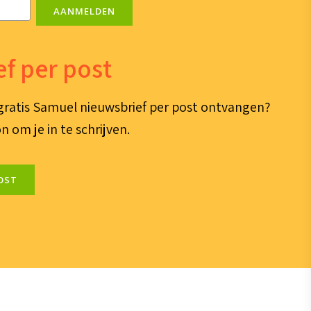
AANMELDEN
f per post
e gratis Samuel nieuwsbrief per post ontvangen?
n om je in te schrijven.
OST