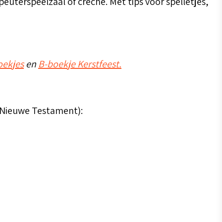
euterspeelzaal of crèche. Met tips voor spelletjes,
oekjes
en
B-boekje Kerstfeest.
n Nieuwe Testament):