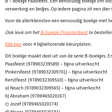
B – boekje Paasfeest. Een eenvoudig boekje om voor 
verwerking en liedjes. Op iedere pagina zit een dier 
Voor de allerkleinsten een eenvoudig boekje met he
Ook leuk om het
B-boekje Pinksterfeest
te bestelle
Klik hier
voor 4 bijbehorende kleurplaten.
Dit boekje maakt deel uit van de serie B-boekjes. 
Paasfeest (978903239589) – bijna uitverkocht
Pinkersfeest (9789032309701) – bijna uitverkocht
Kerstfeest (9789032309510) – bijna uitverkocht
a) Noach (9789032309565) – bijna uitverkocht
b) Abraham (9789465020167)
c) Jozef (9789465020174)
d) Mozes (9789465020181)