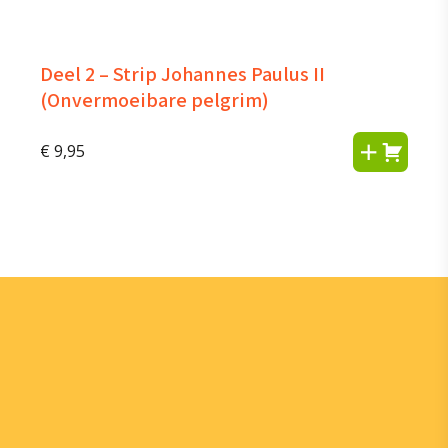
Deel 2 – Strip Johannes Paulus II
(Onvermoeibare pelgrim)
€
9,95