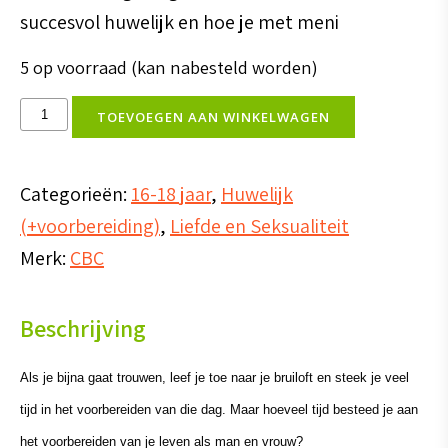
succesvol huwelijk en hoe je met meni
5 op voorraad (kan nabesteld worden)
12
TOEVOEGEN AAN WINKELWAGEN
dingen
die
Categorieën:
16-18 jaar
,
Huwelijk
je
(+voorbereiding)
,
Liefde en Seksualiteit
moet
Merk:
CBC
weten
voor
Beschrijving
je
gaat
Als je bijna gaat trouwen, leef je toe naar je bruiloft en steek je veel
trouwen
tijd
in het voorbereiden van die dag. Maar hoeveel tijd besteed je aan
aantal
het voorbereiden van je leven als man en vrouw?