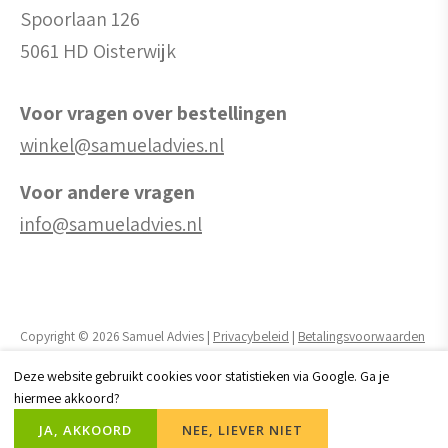
Spoorlaan 126
5061 HD Oisterwijk
Voor vragen over bestellingen
winkel@samueladvies.nl
Voor andere vragen
info@samueladvies.nl
Copyright © 2026 Samuel Advies |
Privacybeleid
|
Betalingsvoorwaarden
Deze website gebruikt cookies voor statistieken via Google. Ga je
Realisatie website door:
Webheld.nl
hiermee akkoord?
JA, AKKOORD
NEE, LIEVER NIET