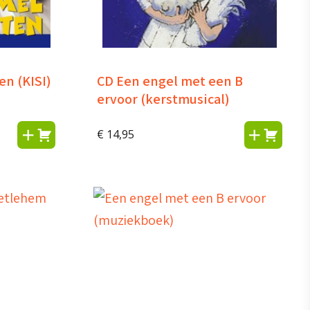
en (KISI)
CD Een engel met een B
ervoor (kerstmusical)
€
14,95