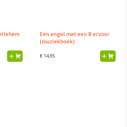
Betlehem
Een engel met een B ervoor
(muziekboek)
€
14,95