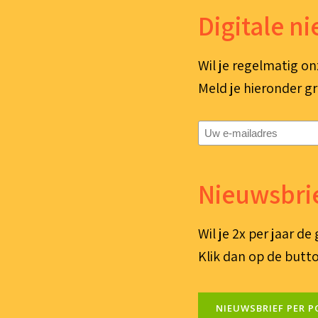
Digitale n
Wil je regelmatig on
Meld je hieronder gr
E-
mailadres
(Vereist)
Nieuwsbrie
Wil je 2x per jaar d
Klik dan op de butto
NIEUWSBRIEF PER P