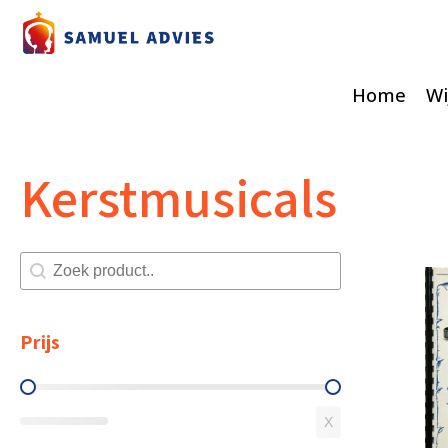
Home
Wi
Kerstmusicals
Zoeken shop
Search content
Prijs
Prijs
X