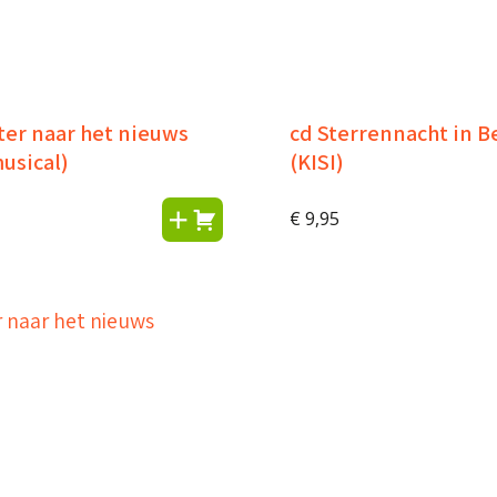
ter naar het nieuws
cd Sterrennacht in 
usical)
(KISI)
€
9,95