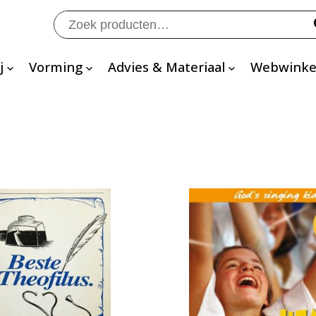
Zoeken
naar:
j
Vorming
Advies & Materiaal
Webwinke