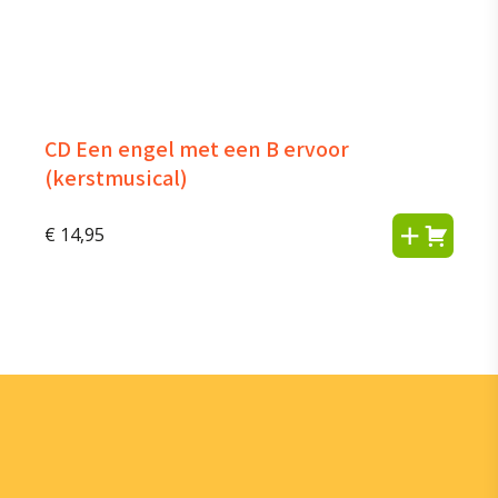
CD Een engel met een B ervoor
(kerstmusical)
€
14,95