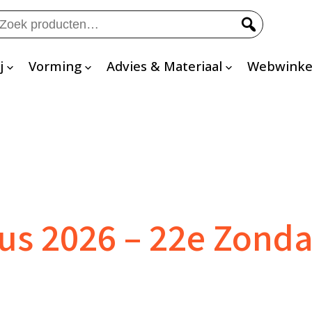
eken
ar:
j
Vorming
Advies & Materiaal
Webwinke
s 2026 – 22e Zondag