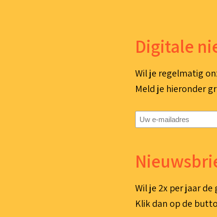
Digitale n
Wil je regelmatig on
Meld je hieronder gr
E-
mailadres
(Vereist)
Nieuwsbrie
Wil je 2x per jaar d
Klik dan op de butto