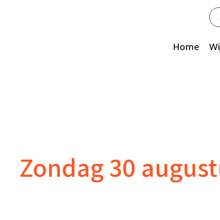
Zo
na
Home
Wi
Zondag 30 augustu