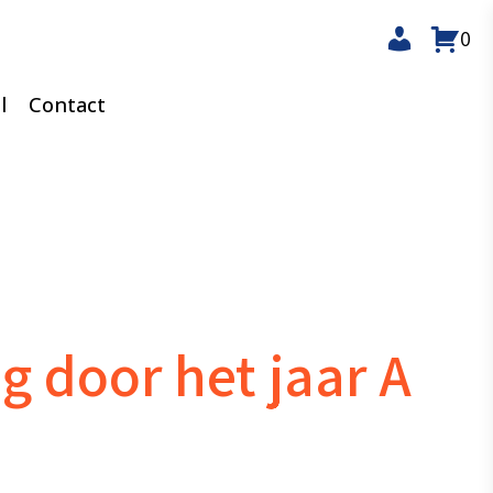
0
l
Contact
 door het jaar A