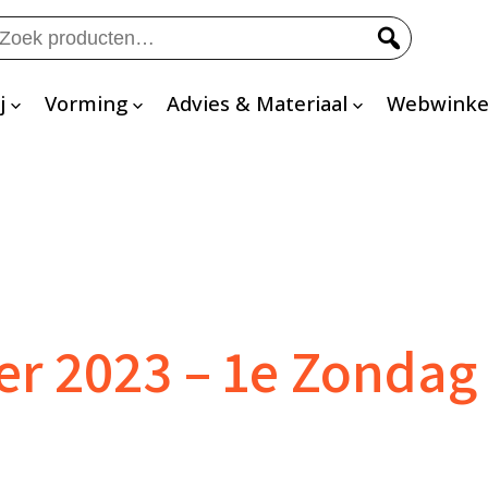
eken
ar:
j
Vorming
Advies & Materiaal
Webwinke
r 2023 – 1e Zondag