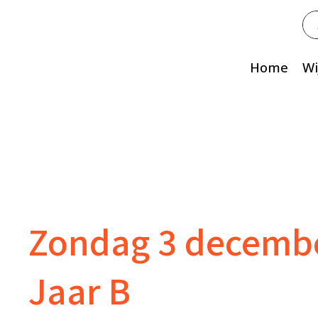
Zo
na
Home
Wi
Zondag 3 decembe
Jaar B