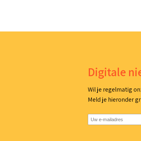
Digitale n
Wil je regelmatig on
Meld je hieronder gr
E-
mailadres
(Vereist)