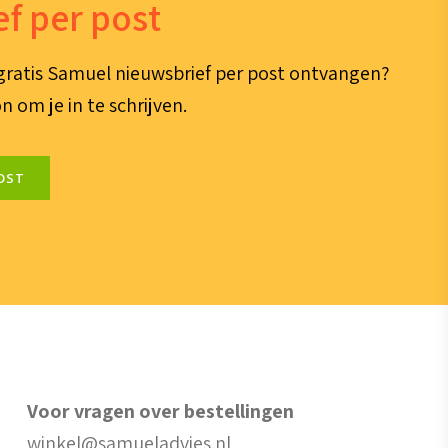
f per post
e gratis Samuel nieuwsbrief per post ontvangen?
n om je in te schrijven.
OST
Voor vragen over bestellingen
winkel@samueladvies.nl