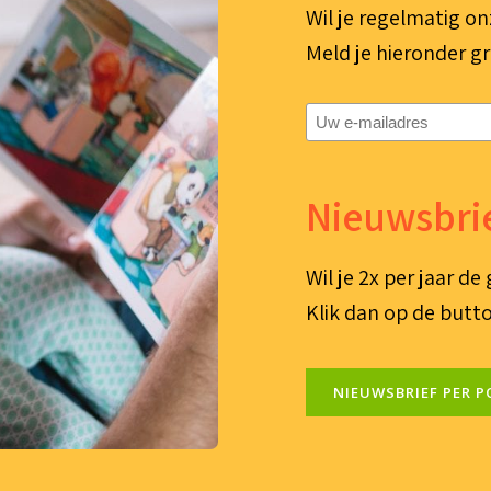
Wil je regelmatig on
Meld je hieronder gr
E-
mailadres
(Vereist)
Nieuwsbrie
Wil je 2x per jaar d
Klik dan op de butto
NIEUWSBRIEF PER P