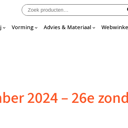
Zoeken
naar:
j
Vorming
Advies & Materiaal
Webwinke
er 2024 – 26e zond