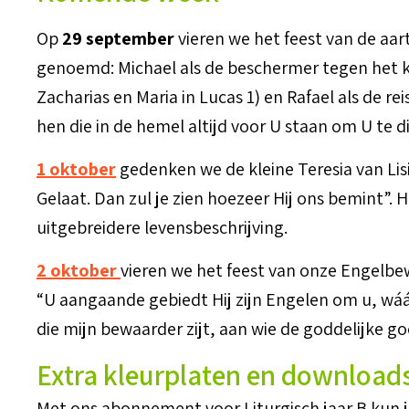
Op
29 september
vieren we het feest van de aart
genoemd: Michael als de beschermer tegen het kw
Zacharias en Maria in Lucas 1) en Rafael als de r
hen die in de hemel altijd voor U staan om U te 
1 oktober
gedenken we de kleine Teresia van Lisie
Gelaat. Dan zul je zien hoezeer Hij ons bemint”.
uitgebreidere levensbeschrijving.
2 oktober
vieren we het feest van onze Engelbe
“U aangaande gebiedt Hij zijn Engelen om u, wáá
die mijn bewaarder zijt, aan wie de goddelijke g
Extra kleurplaten en download
Met ons abonnement voor Liturgisch jaar B kun 