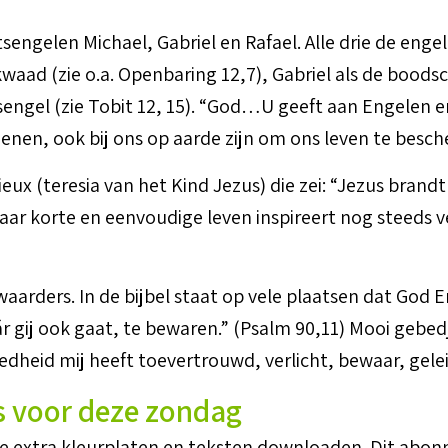
sengelen Michael, Gabriel en Rafael. Alle drie de enge
aad (zie o.a. Openbaring 12,7), Gabriel als de boodsc
eisengel (zie Tobit 12, 15). “God…U geeft aan Engelen 
dienen, ook bij ons op aarde zijn om ons leven te besc
ux (teresia van het Kind Jezus) die zei: “Jezus brandt v
 Haar korte en eenvoudige leven inspireert nog steeds 
waarders. In de bijbel staat op vele plaatsen dat God
r gij ook gaat, te bewaren.” (Psalm 90,11) Mooi gebed
oedheid mij heeft toevertrouwd, verlicht, bewaar, gele
s voor deze zondag
je extra kleurplaten en teksten downloaden. Dit abon