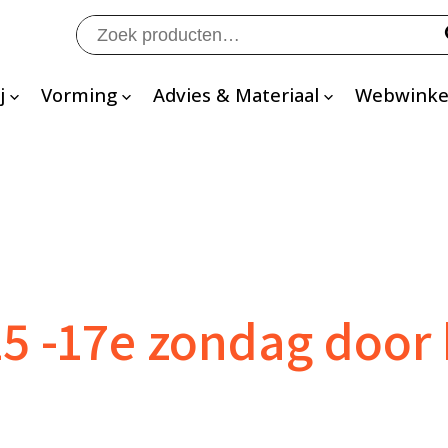
Zoeken
naar:
j
Vorming
Advies & Materiaal
Webwinke
25 -17e zondag door 