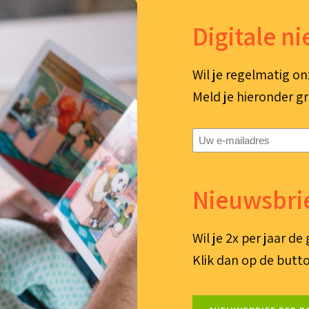
Digitale n
Wil je regelmatig on
Meld je hieronder gr
E-
mailadres
(Vereist)
Nieuwsbrie
Wil je 2x per jaar d
Klik dan op de butto