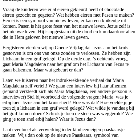
Vraag de kinderen wie er al eieren gekleurd heeft of chocolade
eieren gezocht en gegeten? Wat hebben eieren met Pasen te maken?
Een ei is een symbool van nieuw leven, er kan een kuikentje uit
komen. Pasen is hét grote feest van het nieuwe leven, Jezus zelf is
het nieuwe leven. Hij is opgestaan uit de dood en kan daardoor allen
die in Hem geloven het nieuwe leven geven.
Eergisteren vierden wij op Goede Vrijdag dat Jezus aan het kruis
gestorven is om ons van onze zonden te verlossen. Ze hebben zijn
Lichaam in een graf gelegd. Op de derde dag, ’s ochtends vroeg,
gaat Maria Magdalena naar het graf om het Lichaam van Jezus te
gaan balsemen. Maar wat gebeurt er dan?
Laten we luisteren naar het indrukwekkende verhaal dat Maria
Magdalena zelf vertelt! We gaan een interview bij haar afnemen.
(iemand verkleedt zich als Mara Magdalena, een andere persoon is
interviewer) Stel bijvoorbeeld de volgende vragen: Maria, was je
erbij toen Jezus aan het kruis stierf? Hoe was dat? Hoe voelde jij je
toen zijn lichaam in een graf werd gelegd? Wat wilde je vandaag bij
het graf komen doen? Schrok je toen de steen was weggerold? Wie
ging je toen snel erbij halen? Waar is Jezus dan?
Laat eventueel als verwerking ieder kind een eigen paaskaarsje
maken. Wijs dan ook op de nieuwe Paaskaars, symbool van