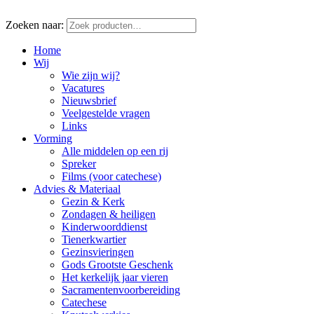
Zoeken naar:
Home
Wij
Wie zijn wij?
Vacatures
Nieuwsbrief
Veelgestelde vragen
Links
Vorming
Alle middelen op een rij
Spreker
Films (voor catechese)
Advies & Materiaal
Gezin & Kerk
Zondagen & heiligen
Kinderwoorddienst
Tienerkwartier
Gezinsvieringen
Gods Grootste Geschenk
Het kerkelijk jaar vieren
Sacramentenvoorbereiding
Catechese