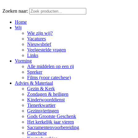
Zoeken naar:
Home
Wij
Wie zijn wij?
Vacatures
Nieuwsbrief
Veelgestelde vragen
Links
Vorming
Alle middelen op een rij
Spreker
Films (voor catechese)
Advies & Materiaal
Gezin & Kerk
Zondagen & heiligen
Kinderwoorddienst
Tienerkwartier
Gezinsvieringen
Gods Grootste Geschenk
Het kerkelijk jaar vieren
Sacramentenvoorbereiding
Catechese