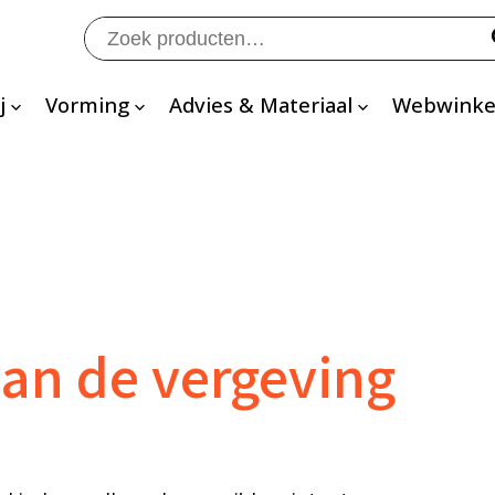
Zoeken
naar:
j
Vorming
Advies & Materiaal
Webwinke
an de vergeving