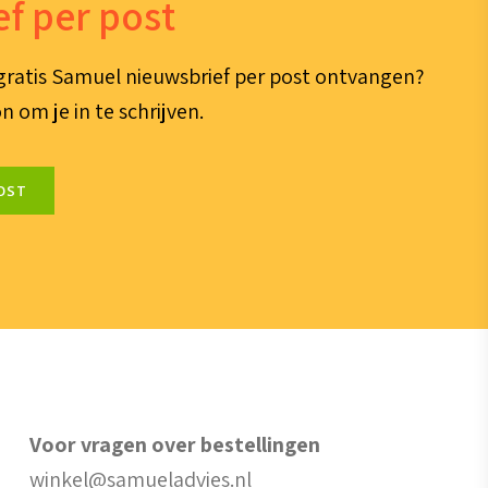
f per post
e gratis Samuel nieuwsbrief per post ontvangen?
n om je in te schrijven.
OST
Voor vragen over bestellingen
winkel@samueladvies.nl