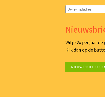
E-
mailadres
(Vereist)
Nieuwsbrie
Wil je 2x per jaar d
Klik dan op de butto
NIEUWSBRIEF PER P