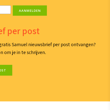
AANMELDEN
f per post
e gratis Samuel nieuwsbrief per post ontvangen?
n om je in te schrijven.
OST