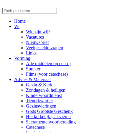
Zoeken
naar:
Home
Wij
Wie zijn wij?
Vacatures
Nieuwsbrief
Veelgestelde vragen
Links
Vorming
Alle middelen op een rij
Spreker
Films (voor catechese)
Advies & Materiaal
Gezin & Kerk
Zondagen & heiligen
Kinderwoorddienst
Tienerkwartier
Gezinsvieringen
Gods Grootste Geschenk
Het kerkelijk jaar vieren
Sacramentenvoorbereiding
Catechese