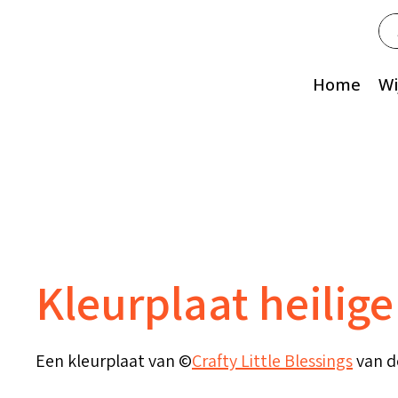
Zo
na
Home
Wi
Kleurplaat heilig
Een kleurplaat van ©
Crafty Little Blessings
van d