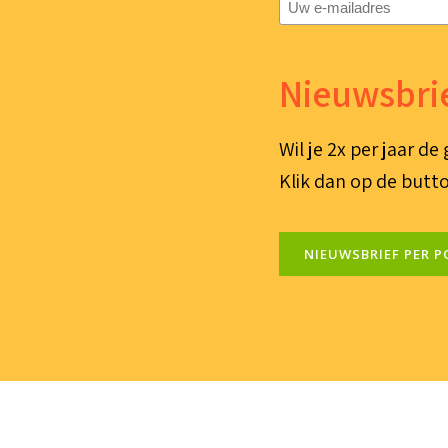
E-
mailadres
(Vereist)
Nieuwsbrie
Wil je 2x per jaar d
Klik dan op de butto
NIEUWSBRIEF PER P