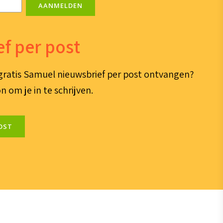
AANMELDEN
f per post
e gratis Samuel nieuwsbrief per post ontvangen?
n om je in te schrijven.
OST