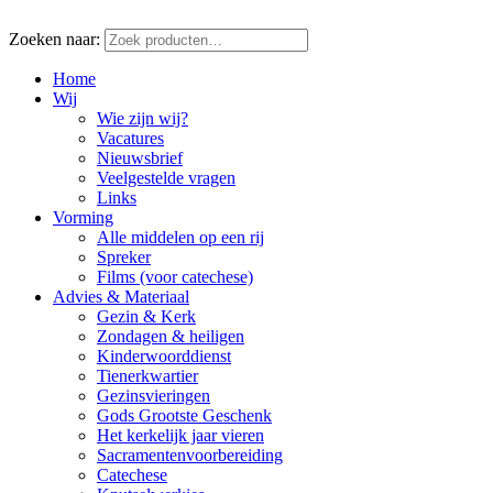
Zoeken naar:
Home
Wij
Wie zijn wij?
Vacatures
Nieuwsbrief
Veelgestelde vragen
Links
Vorming
Alle middelen op een rij
Spreker
Films (voor catechese)
Advies & Materiaal
Gezin & Kerk
Zondagen & heiligen
Kinderwoorddienst
Tienerkwartier
Gezinsvieringen
Gods Grootste Geschenk
Het kerkelijk jaar vieren
Sacramentenvoorbereiding
Catechese