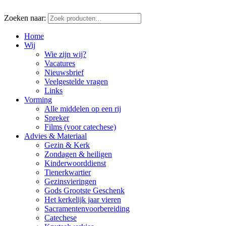
Zoeken naar:
Home
Wij
Wie zijn wij?
Vacatures
Nieuwsbrief
Veelgestelde vragen
Links
Vorming
Alle middelen op een rij
Spreker
Films (voor catechese)
Advies & Materiaal
Gezin & Kerk
Zondagen & heiligen
Kinderwoorddienst
Tienerkwartier
Gezinsvieringen
Gods Grootste Geschenk
Het kerkelijk jaar vieren
Sacramentenvoorbereiding
Catechese