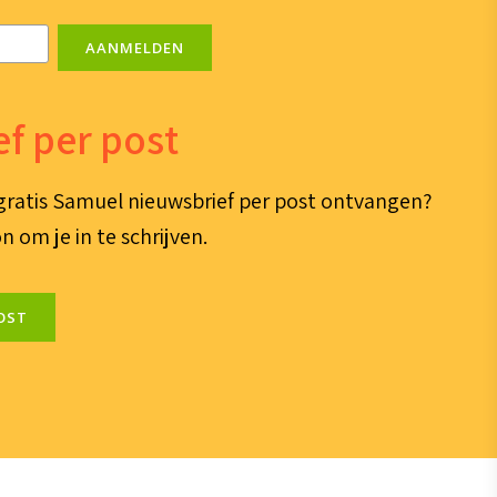
AANMELDEN
f per post
e gratis Samuel nieuwsbrief per post ontvangen?
n om je in te schrijven.
OST