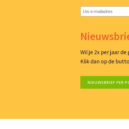
E-
mailadres
(Vereist)
Nieuwsbrie
Wil je 2x per jaar d
Klik dan op de butto
NIEUWSBRIEF PER P