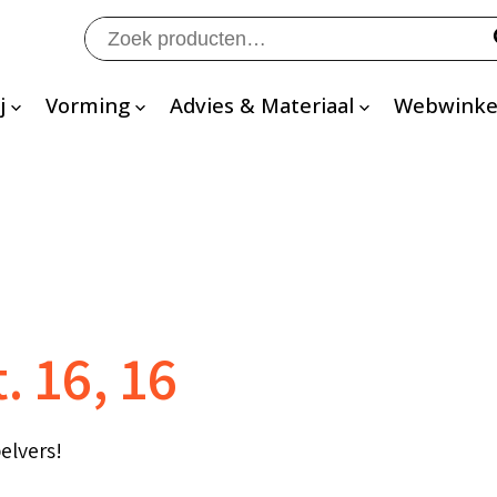
Zoeken
naar:
j
Vorming
Advies & Materiaal
Webwinke
. 16, 16
elvers!