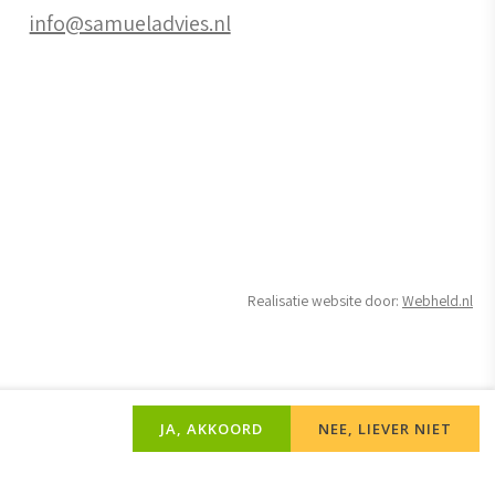
info@samueladvies.nl
Realisatie website door:
Webheld.nl
JA, AKKOORD
NEE, LIEVER NIET