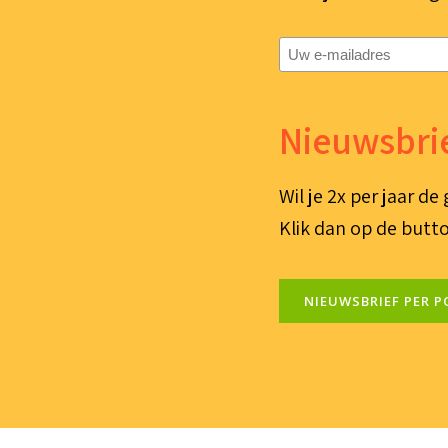
E-
mailadres
(Vereist)
Nieuwsbrie
Wil je 2x per jaar d
Klik dan op de butto
NIEUWSBRIEF PER P