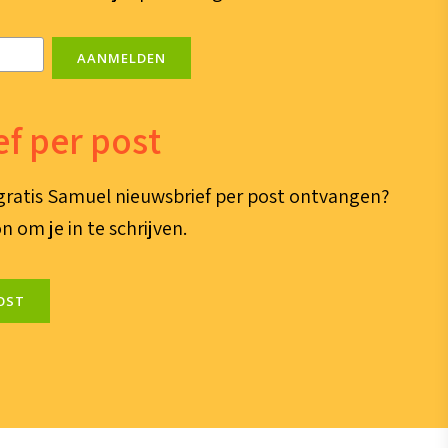
AANMELDEN
f per post
e gratis Samuel nieuwsbrief per post ontvangen?
n om je in te schrijven.
OST