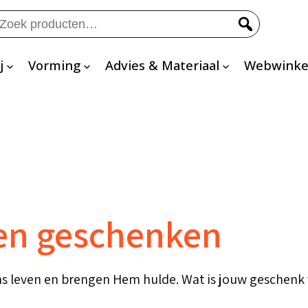
eken
ar:
j
Vorming
Advies & Materiaal
Webwinke
gen geschenken
ons leven en brengen Hem hulde. Wat is jouw geschen