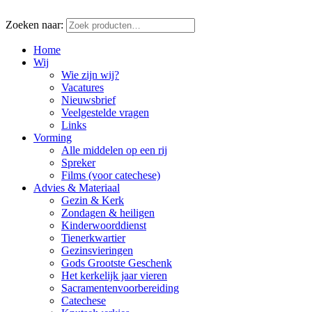
Zoeken naar:
Home
Wij
Wie zijn wij?
Vacatures
Nieuwsbrief
Veelgestelde vragen
Links
Vorming
Alle middelen op een rij
Spreker
Films (voor catechese)
Advies & Materiaal
Gezin & Kerk
Zondagen & heiligen
Kinderwoorddienst
Tienerkwartier
Gezinsvieringen
Gods Grootste Geschenk
Het kerkelijk jaar vieren
Sacramentenvoorbereiding
Catechese